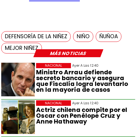
DEFENSORÍA DE LA NIÑEZ
NIÑO
ÑUÑOA
MEJOR NIÑEZ
MÁS NOTICIAS
NACIONAL
Ayer A Las 12:40
Ministro Arrau defiende
secreto bancario y asegura
que Fiscalía logra levantarlo
en la mayoría de casos
NACIONAL
Ayer A Las 12:40
Actriz chilena compite por el
Oscar con Penélope Cruz y
Anne Hathaway