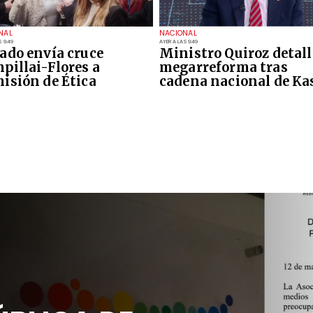
NAL
NACIONAL
S 9:49
AYER A LAS 9:49
ado envía cruce
Ministro Quiroz detall
pillai-Flores a
megarreforma tras
isión de Ética
cadena nacional de Ka