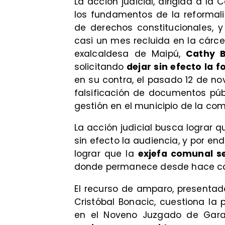
La acción judicial, dirigida a la
los fundamentos de la reformali
de derechos constitucionales, y 
casi un mes recluida en la cárcel
exalcaldesa de Maipú,
Cathy B
solicitando
dejar sin efecto la f
en su contra, el pasado 12 de no
falsificación de documentos púb
gestión en el municipio de la co
La acción judicial busca lograr 
sin efecto la audiencia, y por en
lograr que la
exjefa comunal se
donde permanece desde hace ca
El recurso de amparo, presenta
Cristóbal Bonacic, cuestiona la p
en el Noveno Juzgado de Gara