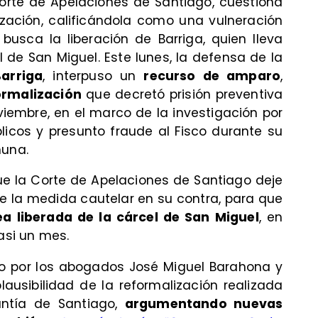
 Corte de Apelaciones de Santiago, cuestiona
zación, calificándola como una vulneración
busca la liberación de Barriga, quien lleva
 de San Miguel. Este lunes, la defensa de la
arriga
, interpuso un
recurso de amparo
,
ormalización
que decretó prisión preventiva
viembre, en el marco de la investigación por
licos y presunto fraude al Fisco durante su
muna.
que la Corte de Apelaciones de Santiago deje
de la medida cautelar en su contra, para que
a liberada de la cárcel de San Miguel
, en
si un mes.
do por los abogados José Miguel Barahona y
lausibilidad de la reformalización realizada
ntía de Santiago,
argumentando nuevas