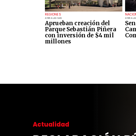
REGIONES
NACIO
AYER A LAS 9:49
AYER A LA
Aprueban creación del
Sen
Parque Sebastián Piñera
Cam
con inversión de $4 mil
Com
millones
Actualidad