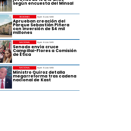
según encuesta del Minsal
REGIONES
Ayer A Las 9:49
Aprueban creación del
Parque Sebastián Piñera
con inversión de $4 mil
millones
NACIONAL
Ayer A Las 9:49
Senado envía cruce
Campillai-Flores a Comisión
de Ética
NACIONAL
Ayer A Las 9:49
Ministro Quiroz detalla
megarreforma tras cadena
nacional de Kast