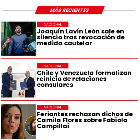
MÁS RECIENTES
NACIONAL
Joaquín Lavín León sale en
silencio tras revocación de
medida cautelar
NACIONAL
Chile y Venezuela formalizan
reinicio de relaciones
consulares
NACIONAL
Feriantes rechazan dichos de
Camila Flores sobre Fabiola
Campillai