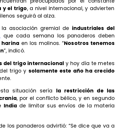
cuentran preocupados por el constante
y el trigo
, a nivel internacional, y advierten
ilenos seguirá al alza.
e la asociación gremial de
industriales del
s
que cada semana los panaderos deben
a harina
en los molinos. “
Nosotros tenemos
en
”, indicó.
s del trigo internacional
y hoy día te metes
 del trigo y
solamente este año ha crecido
ente.
esta situación sería
la restricción de las
crania
, por el conflicto bélico, y en segundo
de
India
de limitar sus envíos de la materia
de los panaderos advirtió: “Se dice que va a