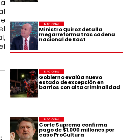
ta
al
de
NACIONAL
el
Ministro Quiroz detalla
megarreforma tras cadena
l,
nacional de Kast
el
NACIONAL
Gobierno evalúa nuevo
estado de excepción en
barrios con alta criminalidad
NACIONAL
Corte Suprema confirma
pago de $1.000 millones por
caso ProCultura
: