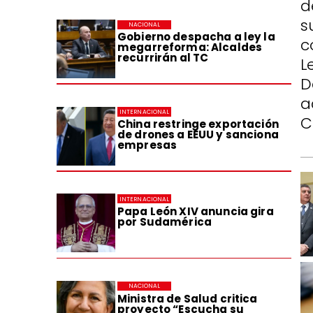
d
s
NACIONAL
Gobierno despacha a ley la
c
megarreforma: Alcaldes
recurrirán al TC
L
D
a
INTERNACIONAL
C
China restringe exportación
de drones a EEUU y sanciona
empresas
INTERNACIONAL
Papa León XIV anuncia gira
por Sudamérica
NACIONAL
Ministra de Salud critica
proyecto “Escucha su