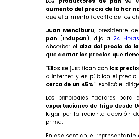
Los
productores de pan
se en
aumento del precio de la harina 
que el alimento favorito de los ch
Juan Mendiburu
, presidente d
pan
(
Indupan
), dijo a
24 Hora
absorber el
alza del precio de l
que acatar los precios que tien
“Ellos se justifican con
los precio
a Internet y es público el precio
cerca de un 45%
”, explicó el dirig
Los principales factores para 
exportaciones de trigo desde U
lugar por la reciente decisión 
prima.
En ese sentido, el representante 