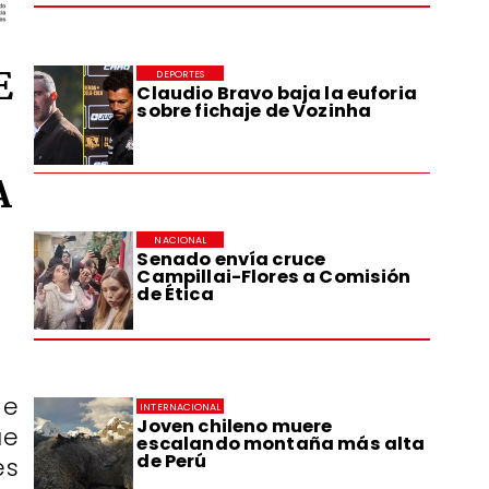
E
DEPORTES
Claudio Bravo baja la euforia
sobre fichaje de Vozinha
A
NACIONAL
Senado envía cruce
Campillai-Flores a Comisión
de Ética
de
INTERNACIONAL
Joven chileno muere
ue
escalando montaña más alta
de Perú
es