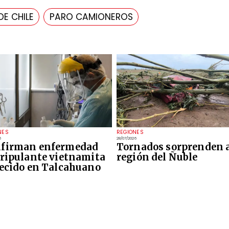
E CHILE
PARO CAMIONEROS
NES
REGIONES
6
28/07/2026
firman enfermedad
Tornados sorprenden a
tripulante vietnamita
región del Ñuble
lecido en Talcahuano