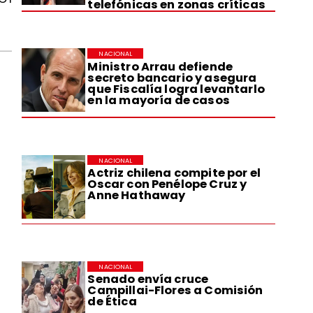
telefónicas en zonas críticas
NACIONAL
Ministro Arrau defiende
secreto bancario y asegura
que Fiscalía logra levantarlo
en la mayoría de casos
NACIONAL
Actriz chilena compite por el
Oscar con Penélope Cruz y
Anne Hathaway
NACIONAL
Senado envía cruce
Campillai-Flores a Comisión
de Ética