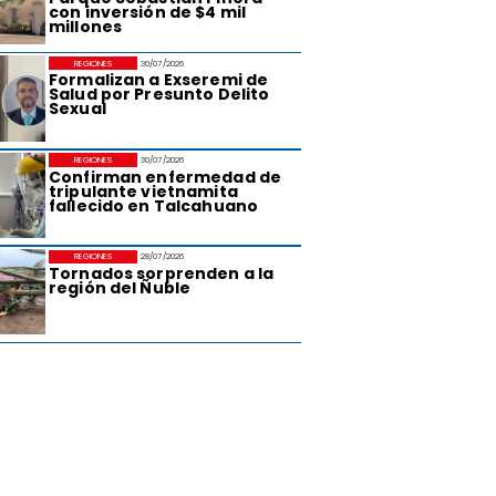
con inversión de $4 mil
millones
REGIONES
30/07/2026
Formalizan a Exseremi de
Salud por Presunto Delito
Sexual
REGIONES
30/07/2026
Confirman enfermedad de
tripulante vietnamita
fallecido en Talcahuano
REGIONES
28/07/2026
Tornados sorprenden a la
región del Ñuble