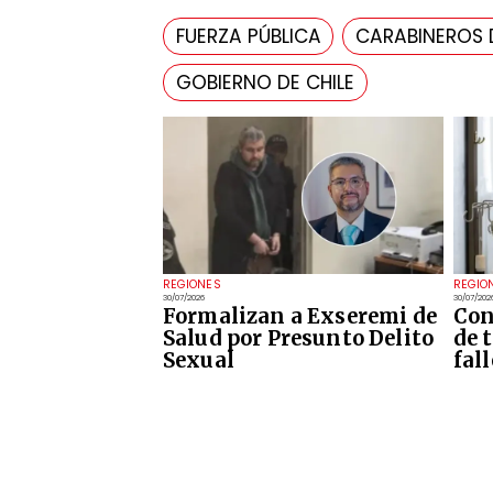
FUERZA PÚBLICA
CARABINEROS D
GOBIERNO DE CHILE
REGIONES
REGIO
30/07/2026
30/07/202
Formalizan a Exseremi de
Con
Salud por Presunto Delito
de 
Sexual
fal