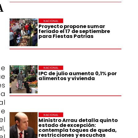
A
NACIONAL
Proyecto propone sumar
feriado el 17 de septiembre
para Fiestas Patrias
de
NACIONAL
IPC de julio aumenta 0,1% por
ue
alimentos y vivienda
es
ta
al
de
NACIONAL
el
Ministro Arrau detalla quinto
estado de excepción:
l,
contempla toques de queda,
restricciones y escuchas
el