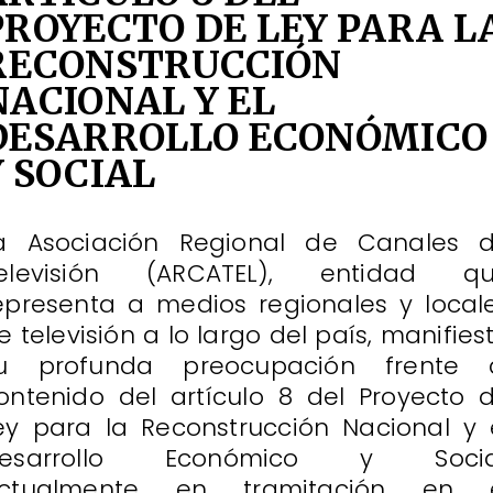
PROYECTO DE LEY PARA L
RECONSTRUCCIÓN
NACIONAL Y EL
DESARROLLO ECONÓMICO
Y SOCIAL
a Asociación Regional de Canales 
elevisión (ARCATEL), entidad q
epresenta a medios regionales y local
e televisión a lo largo del país, manifies
u profunda preocupación frente 
ontenido del artículo 8 del Proyecto 
ey para la Reconstrucción Nacional y 
esarrollo Económico y Socia
ctualmente en tramitación en 