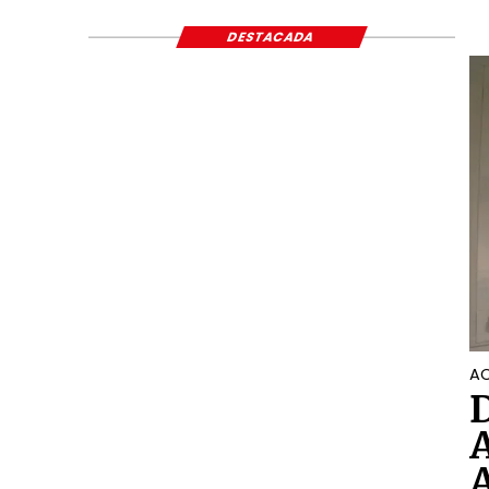
ECONÓMICO Y S
DESTACADA
AC