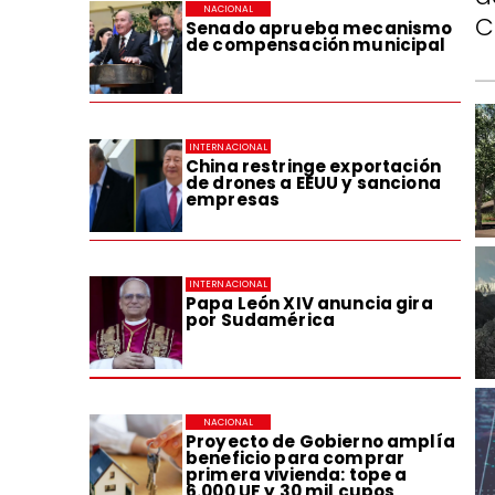
NACIONAL
C
Senado aprueba mecanismo
de compensación municipal
INTERNACIONAL
China restringe exportación
de drones a EEUU y sanciona
empresas
INTERNACIONAL
Papa León XIV anuncia gira
por Sudamérica
NACIONAL
Proyecto de Gobierno amplía
beneficio para comprar
primera vivienda: tope a
6.000 UF y 30 mil cupos