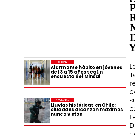
NACIONAL
L
Alarmante hábito en jóvenes
de 13 a 15 años según
T
encuesta del Minsal
r
d
s
NACIONAL
Lluvias históricas en Chile:
c
ciudades alcanzan máximos
nunca vistos
L
D
a