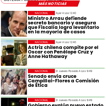
MÁS NOTICIAS
NACIONAL
Ayer A Las 12:40
Ministro Arrau defiende
secreto bancario y asegura
que Fiscalía logra levantarlo
en la mayoría de casos
NACIONAL
Ayer A Las 12:40
Actriz chilena compite por el
Oscar con Penélope Cruz y
Anne Hathaway
NACIONAL
El Jueves Pasado A Las 9:49
Senado envía cruce
Campillai-Flores a Comisión
de Ética
NACIONAL
El Jueves Pasado A Las 9:49
Gobierno evalúa nuevo estado