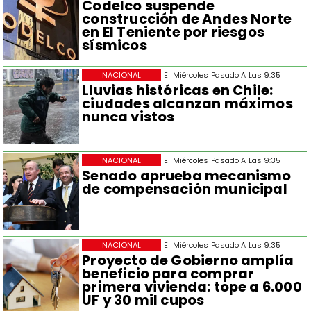
Codelco suspende
construcción de Andes Norte
en El Teniente por riesgos
sísmicos
NACIONAL
El Miércoles Pasado A Las 9:35
Lluvias históricas en Chile:
ciudades alcanzan máximos
nunca vistos
NACIONAL
El Miércoles Pasado A Las 9:35
Senado aprueba mecanismo
de compensación municipal
NACIONAL
El Miércoles Pasado A Las 9:35
Proyecto de Gobierno amplía
beneficio para comprar
primera vivienda: tope a 6.000
UF y 30 mil cupos