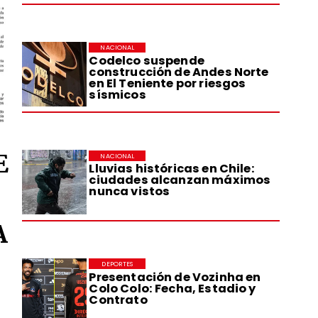
NACIONAL
Codelco suspende
construcción de Andes Norte
en El Teniente por riesgos
sísmicos
E
NACIONAL
Lluvias históricas en Chile:
ciudades alcanzan máximos
nunca vistos
A
DEPORTES
Presentación de Vozinha en
Colo Colo: Fecha, Estadio y
Contrato