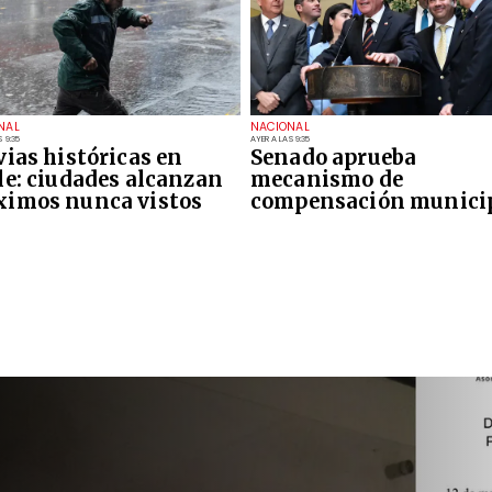
NAL
NACIONAL
 9:35
AYER A LAS 9:35
vias históricas en
Senado aprueba
le: ciudades alcanzan
mecanismo de
imos nunca vistos
compensación munici