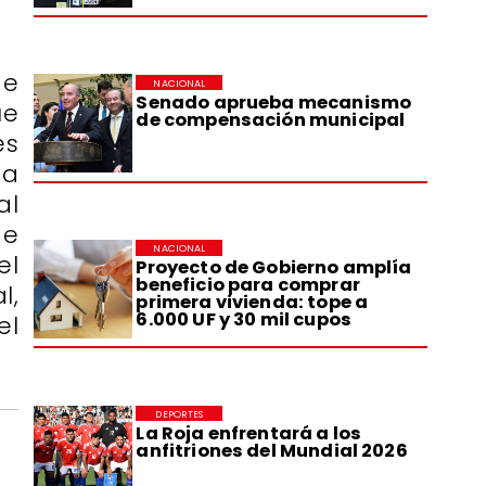
de
NACIONAL
Senado aprueba mecanismo
ue
de compensación municipal
es
ta
al
de
NACIONAL
el
Proyecto de Gobierno amplía
beneficio para comprar
l,
primera vivienda: tope a
6.000 UF y 30 mil cupos
el
DEPORTES
La Roja enfrentará a los
anfitriones del Mundial 2026