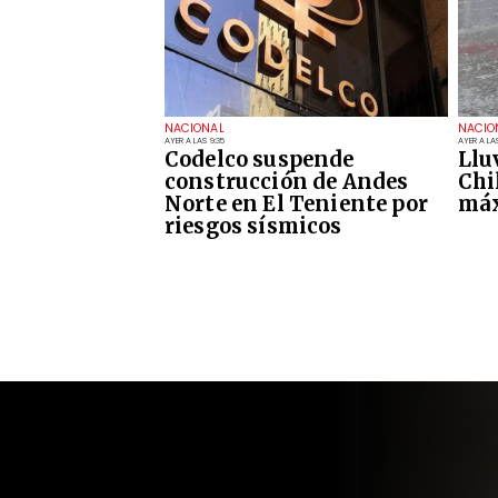
NACIONAL
NACIO
AYER A LAS 9:35
AYER A LAS
Codelco suspende
Llu
construcción de Andes
Chi
Norte en El Teniente por
máx
riesgos sísmicos