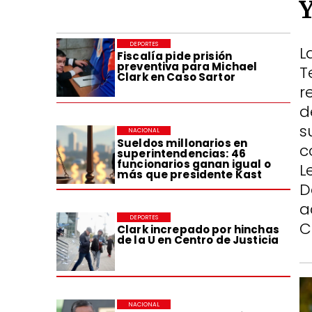
DEPORTES
L
Fiscalía pide prisión
preventiva para Michael
T
Clark en Caso Sartor
r
d
s
NACIONAL
Sueldos millonarios en
c
superintendencias: 46
funcionarios ganan igual o
L
más que presidente Kast
D
a
DEPORTES
C
Clark increpado por hinchas
de la U en Centro de Justicia
NACIONAL