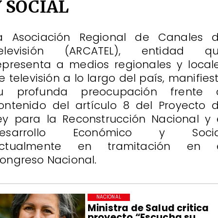
Y SOCIAL
a Asociación Regional de Canales 
elevisión (ARCATEL), entidad q
epresenta a medios regionales y local
e televisión a lo largo del país, manifies
u profunda preocupación frente 
ontenido del artículo 8 del Proyecto 
ey para la Reconstrucción Nacional y 
esarrollo Económico y Socia
ctualmente en tramitación en 
ongreso Nacional.
NACIONAL
Ministra de Salud critica
proyecto “Escucha su