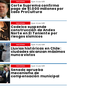
NACIONAL
Ayer A Las 9:35
Corte Suprema confirma
pago de $1.000 millones por
caso ProCultura
NACIONAL
Ayer A Las 9:35
Codelco suspende
construcción de Andes
Norte en El Teniente por
riesgos sísmicos
NACIONAL
Ayer A Las 9:35
Lluvias históricas en Chile:
ciudades alcanzan máximos
nunca vistos
NACIONAL
Ayer A Las 9:35
Senado aprueba
mecanismo de
compensación municipal