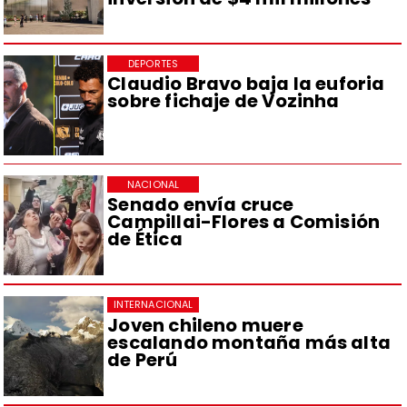
DEPORTES
Claudio Bravo baja la euforia
sobre fichaje de Vozinha
NACIONAL
Senado envía cruce
Campillai-Flores a Comisión
de Ética
INTERNACIONAL
Joven chileno muere
escalando montaña más alta
de Perú